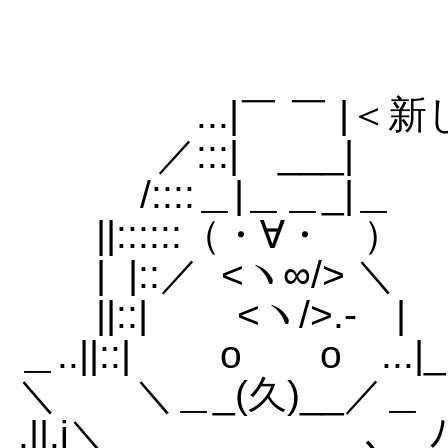
...|￣ ￣ |＜新
／:::| ___
/::::＿|＿＿_|＿ 
||::::::（・∀・ 
| |::／ <ヽ∞/> ＼ |::::::;;
||::| <ヽ/>.- | |:
＿..||::| o o ...|_ ξ|:::
＼ ＼＿_(久)__／＿ ＼:::
.||.i＼ ､__ﾉﾌ ＼