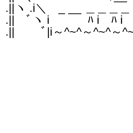
.||ヽ .i＼ _ __ ＿＿＿＿ 
.|| ﾞヽ i ﾊ i ﾊ i
.|| ﾞ|i～^~^～^~^～^~